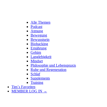
Alle Themen
Podcast
Atmung
Bewegung
Bewusstsein
Biohacking
Ernährung
Gehirn
Langlebigkeit
Mindset
Philosophie und Lebenspraxis
Ruhe und Regeneration
Schlaf
Supplements
Training
Tim´s Favoriten
MEMBER LOG IN →