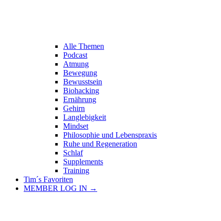
Alle Themen
Podcast
Atmung
Bewegung
Bewusstsein
Biohacking
Ernährung
Gehirn
Langlebigkeit
Mindset
Philosophie und Lebenspraxis
Ruhe und Regeneration
Schlaf
Supplements
Training
Tim´s Favoriten
MEMBER LOG IN →