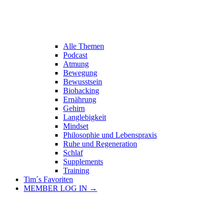
Alle Themen
Podcast
Atmung
Bewegung
Bewusstsein
Biohacking
Ernährung
Gehirn
Langlebigkeit
Mindset
Philosophie und Lebenspraxis
Ruhe und Regeneration
Schlaf
Supplements
Training
Tim´s Favoriten
MEMBER LOG IN →